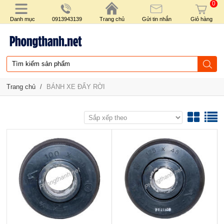
0
Danh mục
0913943139
Trang chủ
Gửi tin nhắn
Giỏ hàng
Trang chủ
/
BÁNH XE ĐẨY RỜI