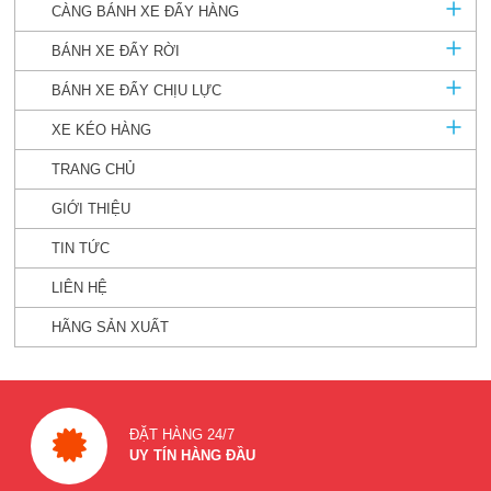
CÀNG BÁNH XE ĐẨY HÀNG
BÁNH XE ĐẨY RỜI
BÁNH XE ĐẨY CHỊU LỰC
XE KÉO HÀNG
TRANG CHỦ
GIỚI THIỆU
TIN TỨC
LIÊN HỆ
HÃNG SẢN XUẤT
ĐẶT HÀNG 24/7
UY TÍN HÀNG ĐẦU