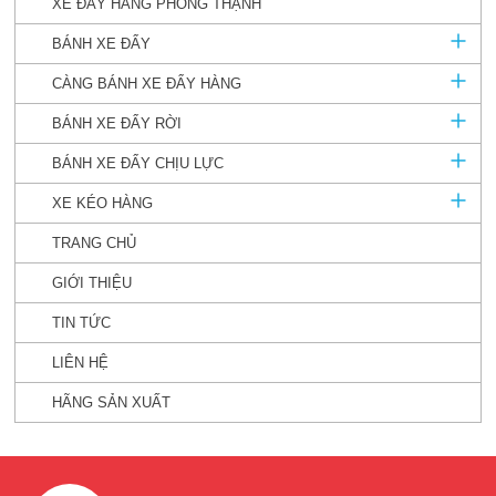
XE ĐẨY HÀNG PHONG THẠNH
BÁNH XE ĐẨY
CÀNG BÁNH XE ĐẨY HÀNG
BÁNH XE ĐẨY RỜI
BÁNH XE ĐẨY CHỊU LỰC
XE KÉO HÀNG
TRANG CHỦ
GIỚI THIỆU
TIN TỨC
LIÊN HỆ
HÃNG SẢN XUẤT