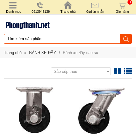
0
Danh mục
0913943139
Trang chủ
Gửi tin nhắn
Giỏ hàng
Trang chủ
»
BÁNH XE ĐẨY
/
Bánh xe đẩy cao su