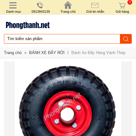
0
Danh mục
0913943139
Trang chủ
Gửi tin nhắn
Giỏ hàng
Trang chủ
»
BÁNH XE ĐẨY RỜI
/
Bánh Xe Đẩy Hàng Vành Thép