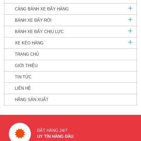
CÀNG BÁNH XE ĐẨY HÀNG
BÁNH XE ĐẨY RỜI
BÁNH XE ĐẨY CHỊU LỰC
XE KÉO HÀNG
TRANG CHỦ
GIỚI THIỆU
TIN TỨC
LIÊN HỆ
HÃNG SẢN XUẤT
ĐẶT HÀNG 24/7
UY TÍN HÀNG ĐẦU