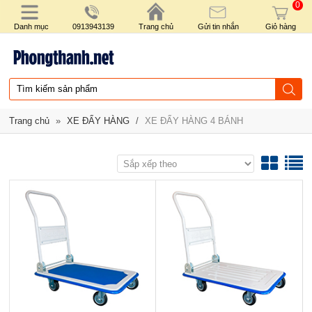
0
Danh mục
0913943139
Trang chủ
Gửi tin nhắn
Giỏ hàng
Trang chủ
»
XE ĐẨY HÀNG
/
XE ĐẨY HÀNG 4 BÁNH