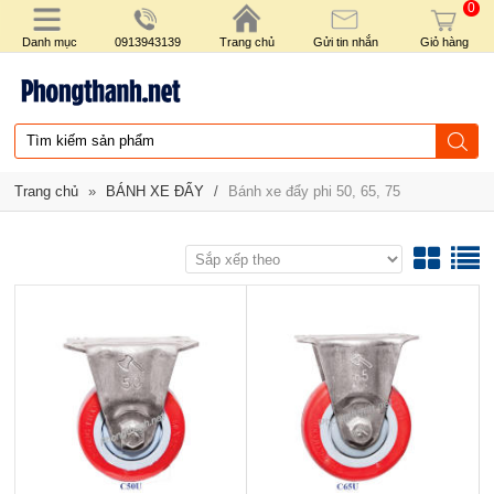
0
Danh mục
0913943139
Trang chủ
Gửi tin nhắn
Giỏ hàng
Trang chủ
»
BÁNH XE ĐẨY
/
Bánh xe đẩy phi 50, 65, 75