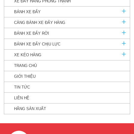
XE ĐẨY HÀNG PHONG THẠNH
BÁNH XE ĐẨY
CÀNG BÁNH XE ĐẨY HÀNG
BÁNH XE ĐẨY RỜI
BÁNH XE ĐẨY CHỊU LỰC
XE KÉO HÀNG
TRANG CHỦ
GIỚI THIỆU
TIN TỨC
LIÊN HỆ
HÃNG SẢN XUẤT