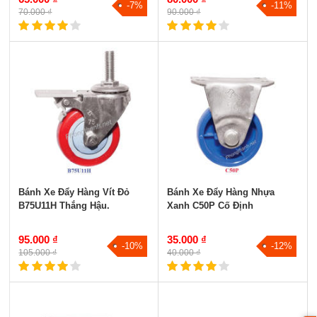
-7%
-11%
70.000 ₫
90.000 ₫
Bánh Xe Đẩy Hàng Vít Đỏ
Bánh Xe Đẩy Hàng Nhựa
B75U11H Thắng Hậu.
Xanh C50P Cố Định
95.000 ₫
35.000 ₫
-10%
-12%
105.000 ₫
40.000 ₫