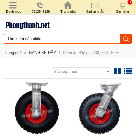
0
Danh mục
0913943139
Trang chủ
Gửi tin nhắn
Giỏ hàng
Trang chủ
»
BÁNH XE ĐẨY
/
Bánh xe đẩy phi 300, 350, 400+