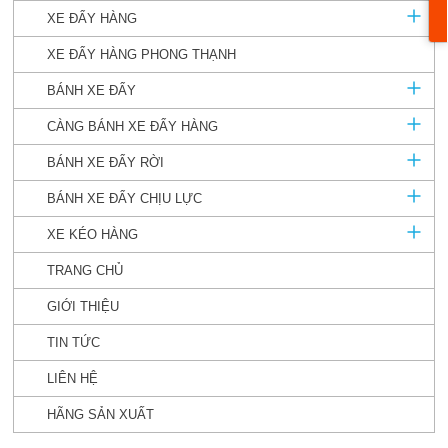
XE ĐẨY HÀNG
XE ĐẨY HÀNG PHONG THẠNH
BÁNH XE ĐẨY
CÀNG BÁNH XE ĐẨY HÀNG
BÁNH XE ĐẨY RỜI
BÁNH XE ĐẨY CHỊU LỰC
XE KÉO HÀNG
TRANG CHỦ
GIỚI THIỆU
TIN TỨC
LIÊN HỆ
HÃNG SẢN XUẤT