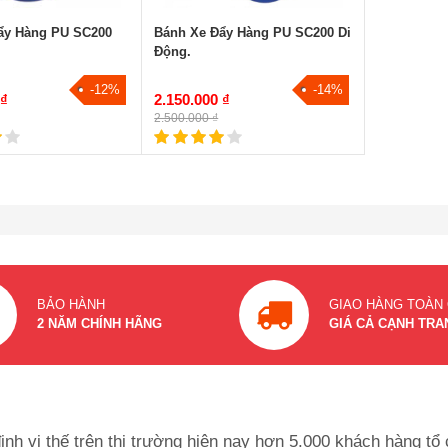
ẩy Hàng PU SC200
Bánh Xe Đẩy Hàng PU SC200 Di
Động.
-12%
-14%
 ₫
2.150.000 ₫
2.500.000 ₫
BẢO HÀNH
GIAO HÀNG TOÀN
2 NĂM CHÍNH HÃNG
GIÁ CẢ CẠNH TRA
ịnh vị thế trên thị trường hiện nay hơn 5.000 khách hàng t