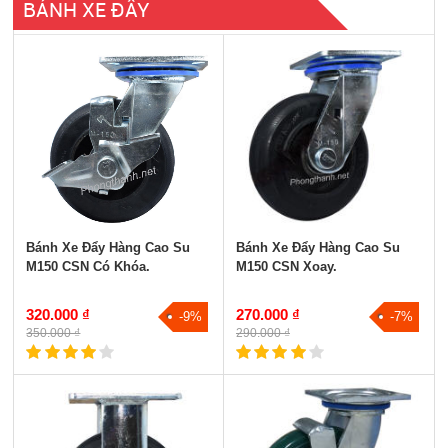
BÁNH XE ĐẨY
Bánh xe đẩy phi 50, 65, 75
Bánh xe đẩy có khóa
Bánh xe đẩy di động (xoay)
Bánh xe đẩy cố định
Bánh xe đẩy PP
Bánh xe đẩy PU
Tất cả
Bánh Xe Đẩy Hàng Cao Su
Bánh Xe Đẩy Hàng Cao Su
M150 CSN Có Khóa.
M150 CSN Xoay.
320.000 ₫
270.000 ₫
-9%
-7%
350.000 ₫
290.000 ₫