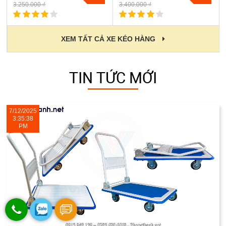
3.250.000 ₫
3.400.000 ₫
XEM TẤT CẢ XE KÉO HÀNG
TIN TỨC MỚI
7/12/2025
3:35:38
PM