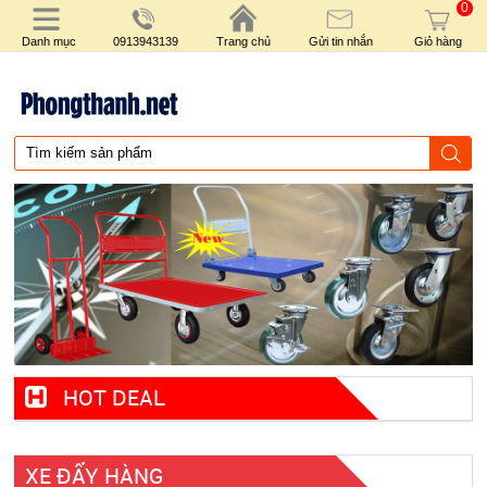
0
Danh mục
0913943139
Trang chủ
Gửi tin nhắn
Giỏ hàng
HOT DEAL
XE ĐẨY HÀNG