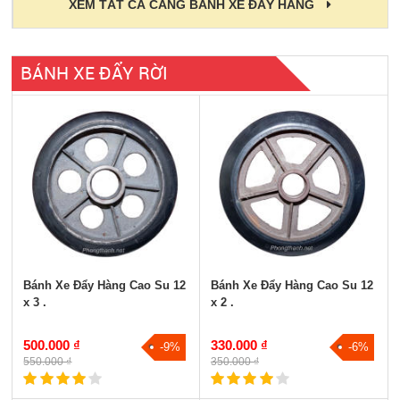
XEM TẤT CẢ CÀNG BÁNH XE ĐẨY HÀNG
BÁNH XE ĐẨY RỜI
Bánh Xe Đẩy Hàng Vành Thép
Bánh Xe Đẩy Hàng Nòng Gang
Bánh Xe Đẩy Hàng PU
Tất cả
Bánh Xe Đẩy Hàng Cao Su 12
Bánh Xe Đẩy Hàng Cao Su 12
x 3 .
x 2 .
500.000 ₫
330.000 ₫
-9%
-6%
550.000 ₫
350.000 ₫