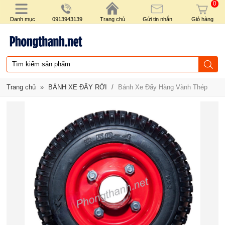
0
Danh mục
0913943139
Trang chủ
Gửi tin nhắn
Giỏ hàng
Trang chủ
»
BÁNH XE ĐẨY RỜI
/
Bánh Xe Đẩy Hàng Vành Thép