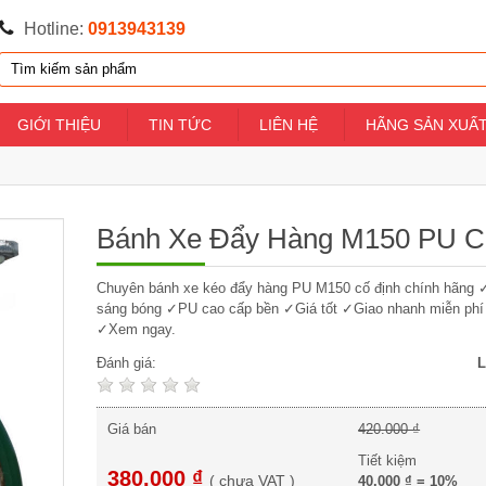
Hotline:
0913943139
GIỚI THIỆU
TIN TỨC
LIÊN HỆ
HÃNG SẢN XUẤ
Bánh Xe Đẩy Hàng M150 PU C
Chuyên bánh xe kéo đẩy hàng PU M150 cố định chính hãng 
sáng bóng ✓PU cao cấp bền ✓Giá tốt ✓Giao nhanh miễn phí t
✓Xem ngay.
Đánh giá:
L
Giá bán
420.000 ₫
Tiết kiệm
380.000 ₫
(
chưa VAT
)
40.000 ₫
=
10%