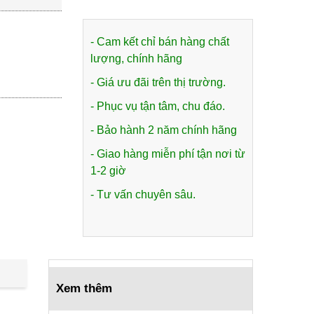
Thạnh XTH 250S2- 600kg
4.230.000 ₫
- Cam kết chỉ bán hàng chất
4.500.000 ₫
lượng, chính hãng
Xe Đẩy Hàng 2 Tầng Phong
- Giá ưu đãi trên thị trường.
Thạnh XTL 130T2- 350kg
- Phục vụ tận tâm, chu đáo.
3.340.000 ₫
- Bảo hành 2 năm chính hãng
3.550.000 ₫
- Giao hàng miễn phí tận nơi từ
Xe Đẩy Hàng 2 Bánh Phong
1-2 giờ
Thạnh X370- 200Kg
- Tư vấn chuyên sâu.
1.150.000 ₫
1.200.000 ₫
Xe Đẩy Hàng 2 Bánh Phong
Thạnh X370C- 200Kg
Xem thêm
1.180.000 ₫
1.300.000 ₫