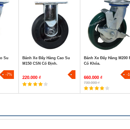
ao Su
Bánh Xe Đẩy Hàng Cao Su
Bánh Xe Đẩy Hàng M200 
M150 CSN Cố Định.
Có Khóa.
-7%
-
220.000 ₫
660.000 ₫
730.000 ₫