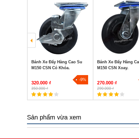
g M130 PU
Bánh Xe Đẩy Hàng Cao Su
Bánh Xe Đẩy Hàng C
M150 CSN Có Khóa.
M150 CSN Xoay.
-12%
-9%
320.000 ₫
270.000 ₫
350.000 ₫
290.000 ₫
Sản phẩm vừa xem