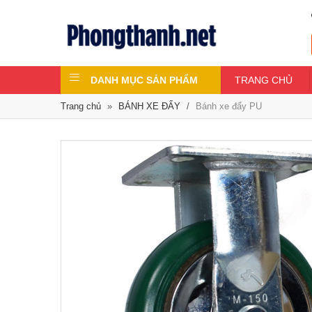
DANH MỤC SẢN PHẨM
TRANG CHỦ
Trang chủ
»
BÁNH XE ĐẨY
/
Bánh xe đẩy PU