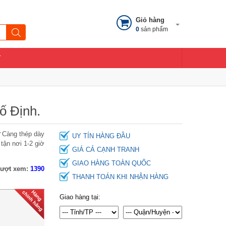
Giỏ hàng
0
sản phẩm
T
ố Định.
✓Càng thép dày
UY TÍN HÀNG ĐẦU
ận nơi 1-2 giờ
GIÁ CẢ CẠNH TRANH
Xe Đẩy Hàng 4 Bánh Phong
GIAO HÀNG TOÀN QUỐC
ượt xem:
1390
Thạnh XTH 250S1- 600kg
THANH TOÁN KHI NHẬN HÀNG
3.960.000 ₫
Giao hàng tại:
4.150.000 ₫
Xe Đẩy Hàng 4 Bánh Phong