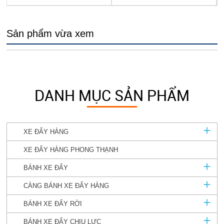
Sản phẩm vừa xem
DANH MỤC SẢN PHẨM
XE ĐẨY HÀNG
XE ĐẨY HÀNG PHONG THẠNH
BÁNH XE ĐẨY
CÀNG BÁNH XE ĐẨY HÀNG
BÁNH XE ĐẨY RỜI
BÁNH XE ĐẨY CHỊU LỰC