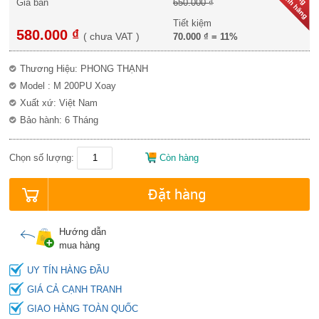
Giá bán
650.000 ₫
Tiết kiệm
580.000 ₫
(
chưa VAT
)
70.000 ₫
=
11%
Thương Hiệu: PHONG THẠNH
Model : M 200PU Xoay
Xuất xứ: Việt Nam
Bảo hành: 6 Tháng
Chọn số lượng:
Còn hàng
Đặt hàng
Hướng dẫn
mua hàng
UY TÍN HÀNG ĐẦU
GIÁ CẢ CẠNH TRANH
GIAO HÀNG TOÀN QUỐC