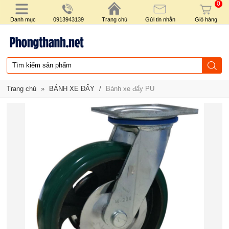
0
Danh mục
0913943139
Trang chủ
Gửi tin nhắn
Giỏ hàng
Trang chủ
»
BÁNH XE ĐẨY
/
Bánh xe đẩy PU