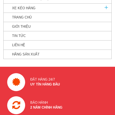
XE KÉO HÀNG
TRANG CHỦ
GIỚI THIỆU
TIN TỨC
LIÊN HỆ
HÃNG SẢN XUẤT
ĐẶT HÀNG 24/7
UY TÍN HÀNG ĐẦU
BẢO HÀNH
2 NĂM CHÍNH HÃNG