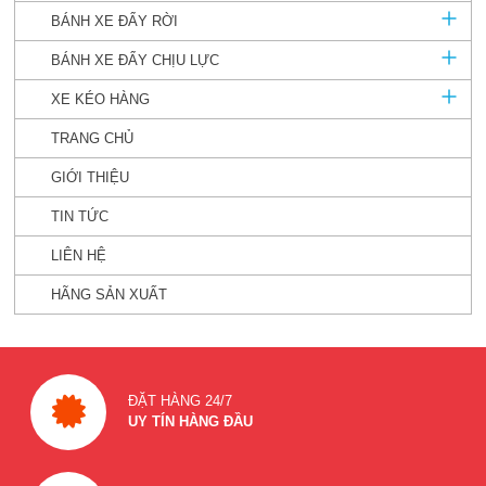
BÁNH XE ĐẨY RỜI
BÁNH XE ĐẨY CHỊU LỰC
XE KÉO HÀNG
TRANG CHỦ
GIỚI THIỆU
TIN TỨC
LIÊN HỆ
HÃNG SẢN XUẤT
ĐẶT HÀNG 24/7
UY TÍN HÀNG ĐẦU