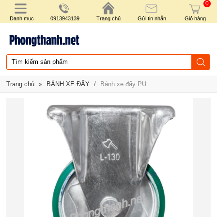
0
Danh mục
0913943139
Trang chủ
Gửi tin nhắn
Giỏ hàng
Trang chủ
»
BÁNH XE ĐẨY
/
Bánh xe đẩy PU