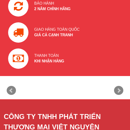
BẢO HÀNH
2 NĂM CHÍNH HÃNG
GIAO HÀNG TOÀN QUỐC
GIÁ CẢ CẠNH TRANH
THANH TOÁN
KHI NHẬN HÀNG
CÔNG TY TNHH PHÁT TRIỂN
THƯƠNG MẠI VIỆT NGUYÊN