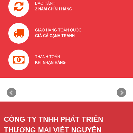
BẢO HÀNH
2 NĂM CHÍNH HÃNG
GIAO HÀNG TOÀN QUỐC
GIÁ CẢ CẠNH TRANH
THANH TOÁN
KHI NHẬN HÀNG
CÔNG TY TNHH PHÁT TRIỂN
THƯƠNG MẠI VIỆT NGUYÊN