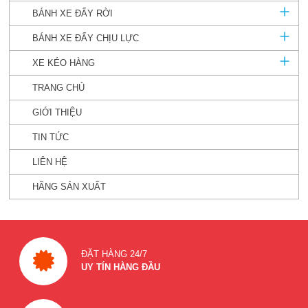
BÁNH XE ĐẨY RỜI
BÁNH XE ĐẨY CHỊU LỰC
XE KÉO HÀNG
TRANG CHỦ
GIỚI THIỆU
TIN TỨC
LIÊN HỆ
HÃNG SẢN XUẤT
ĐẶT HÀNG 24/7
UY TÍN HÀNG ĐẦU