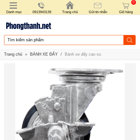
0
Danh mục
0913943139
Trang chủ
Gửi tin nhắn
Giỏ hàng
Trang chủ
»
BÁNH XE ĐẨY
/
Bánh xe đẩy cao su