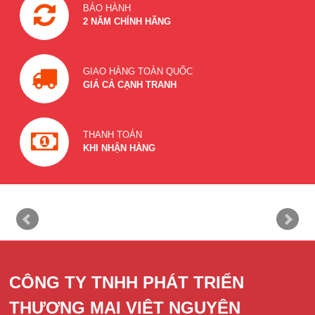
BẢO HÀNH
2 NĂM CHÍNH HÃNG
GIAO HÀNG TOÀN QUỐC
GIÁ CẢ CẠNH TRANH
THANH TOÁN
KHI NHẬN HÀNG
CÔNG TY TNHH PHÁT TRIỂN
THƯƠNG MẠI VIỆT NGUYÊN