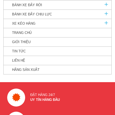
BÁNH XE ĐẨY RỜI
BÁNH XE ĐẨY CHỊU LỰC
XE KÉO HÀNG
TRANG CHỦ
GIỚI THIỆU
TIN TỨC
LIÊN HỆ
HÃNG SẢN XUẤT
ĐẶT HÀNG 24/7
UY TÍN HÀNG ĐẦU