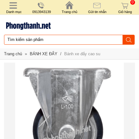
0
Danh mục
0913943139
Trang chủ
Gửi tin nhắn
Giỏ hàng
Trang chủ
»
BÁNH XE ĐẨY
/
Bánh xe đẩy cao su