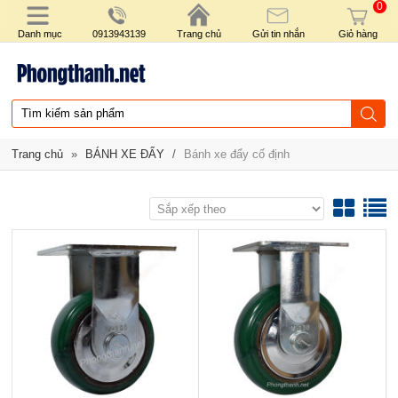
0
Danh mục
0913943139
Trang chủ
Gửi tin nhắn
Giỏ hàng
Trang chủ
»
BÁNH XE ĐẨY
/
Bánh xe đẩy cố định